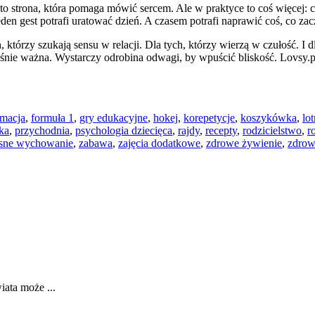
to strona, która pomaga mówić sercem. Ale w praktyce to coś więcej: c
den gest potrafi uratować dzień. A czasem potrafi naprawić coś, co zac
 którzy szukają sensu w relacji. Dla tych, którzy wierzą w czułość. I d
nie ważna. Wystarczy odrobina odwagi, by wpuścić bliskość. Lovsy.pl je
rmacja
,
formuła 1
,
gry edukacyjne
,
hokej
,
korepetycje
,
koszykówka
,
lo
yka
,
przychodnia
,
psychologia dziecięca
,
rajdy
,
recepty
,
rodzicielstwo
,
r
sne wychowanie
,
zabawa
,
zajęcia dodatkowe
,
zdrowe żywienie
,
zdrow
iata może ...