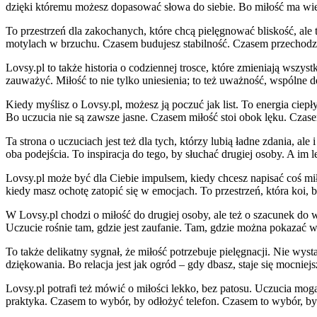
dzięki któremu możesz dopasować słowa do siebie. Bo miłość ma wiel
To przestrzeń dla zakochanych, które chcą pielęgnować bliskość, ale
motylach w brzuchu. Czasem budujesz stabilność. Czasem przechodzis
Lovsy.pl to także historia o codziennej trosce, które zmieniają wszys
zauważyć. Miłość to nie tylko uniesienia; to też uważność, wspólne d
Kiedy myślisz o Lovsy.pl, możesz ją poczuć jak list. To energia ciepł
Bo uczucia nie są zawsze jasne. Czasem miłość stoi obok lęku. Czase
Ta strona o uczuciach jest też dla tych, którzy lubią ładne zdania, al
oba podejścia. To inspiracja do tego, by słuchać drugiej osoby. A im l
Lovsy.pl może być dla Ciebie impulsem, kiedy chcesz napisać coś mił
kiedy masz ochotę zatopić się w emocjach. To przestrzeń, która koi, 
W Lovsy.pl chodzi o miłość do drugiej osoby, ale też o szacunek do 
Uczucie rośnie tam, gdzie jest zaufanie. Tam, gdzie można pokazać wra
To także delikatny sygnał, że miłość potrzebuje pielęgnacji. Nie wy
dziękowania. Bo relacja jest jak ogród – gdy dbasz, staje się mocniej
Lovsy.pl potrafi też mówić o miłości lekko, bez patosu. Uczucia mog
praktyka. Czasem to wybór, by odłożyć telefon. Czasem to wybór, by 