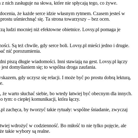
nich zasługuje na słowa, które nie spłycają tego, co żywe.
l docenia, że każde serce idzie własnym rytmem. Czasem jesteś w
rostu uśmiechnąć się. Ta strona towarzyszy – bez ocen.
ączą ludzi mocniej niż efektowne obietnice. Lovsy.pl pomaga je
ści. Są też chwile, gdy serce boli. Lovsy.pl mieści jedno i drugie.
pać nić porozumienia.
edni piszą długie wiadomości. Inni stawiają na gest. Lovsy.pl łączy
ie jest domyślaniem się; to wspólna droga zaufania.
azem, gdy uczysz się relacji. I może być po prostu dobrą lekturą,
e.
, że warto słuchać siebie, bo wtedy łatwiej być obecnym dla innych.
 tym: o ciepłej komunikacji, która łączy.
pl zachęca, by tworzyć takie rytuały: wspólne śniadanie, zwyczaj
wiej wdrożyć w codzienność. Bo miłość to nie tylko pojęcie, ale
e takie wybory są realne.