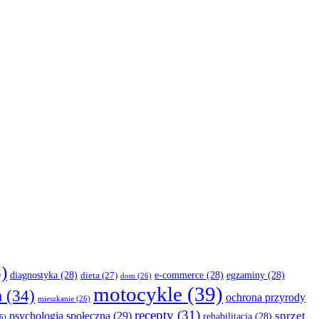
)
diagnostyka
(28)
e-commerce
(28)
egzaminy
(28)
dieta
(27)
dom
(26)
motocykle
(39)
a
(34)
ochrona przyrody
mieszkanie
(26)
recepty
(31)
sprzęt
psychologia społeczna
(29)
rehabilitacja
(28)
6)