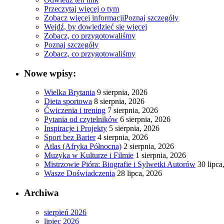
Przeczytaj więcej o tym
Zobacz więcej informacji
Poznaj szczegóły
Wejdź, by dowiedzieć się więcej
Zobacz, co przygotowaliśmy
Poznaj szczegóły
Zobacz, co przygotowaliśmy
Nowe wpisy:
Wielka Brytania
9 sierpnia, 2026
Dieta sportowa
8 sierpnia, 2026
Ćwiczenia i trening
7 sierpnia, 2026
Pytania od czytelników
6 sierpnia, 2026
Inspiracje i Projekty
5 sierpnia, 2026
Sport bez Barier
4 sierpnia, 2026
Atlas (Afryka Północna)
2 sierpnia, 2026
Muzyka w Kulturze i Filmie
1 sierpnia, 2026
Mistrzowie Pióra: Biografie i Sylwetki Autorów
30 lipca
Wasze Doświadczenia
28 lipca, 2026
Archiwa
sierpień 2026
lipiec 2026