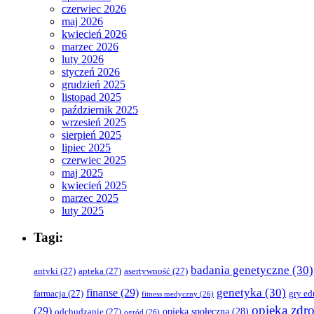
czerwiec 2026
maj 2026
kwiecień 2026
marzec 2026
luty 2026
styczeń 2026
grudzień 2025
listopad 2025
październik 2025
wrzesień 2025
sierpień 2025
lipiec 2025
czerwiec 2025
maj 2025
kwiecień 2025
marzec 2025
luty 2025
Tagi:
badania genetyczne
(30)
antyki
(27)
apteka
(27)
asertywność
(27)
genetyka
(30)
finanse
(29)
farmacja
(27)
gry ed
fitness medyczny
(26)
opieka zdr
(29)
opieka społeczna
(28)
odchudzanie
(27)
ogród
(26)