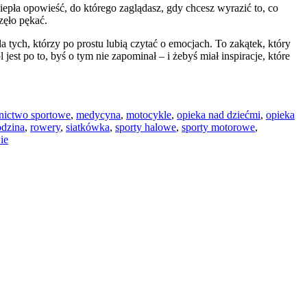
iepła opowieść, do którego zaglądasz, gdy chcesz wyrazić to, co
zęło pękać.
la tych, którzy po prostu lubią czytać o emocjach. To zakątek, który
st po to, byś o tym nie zapominał – i żebyś miał inspiracje, które
tnictwo sportowe
,
medycyna
,
motocykle
,
opieka nad dziećmi
,
opieka
odzina
,
rowery
,
siatkówka
,
sporty halowe
,
sporty motorowe
,
ie