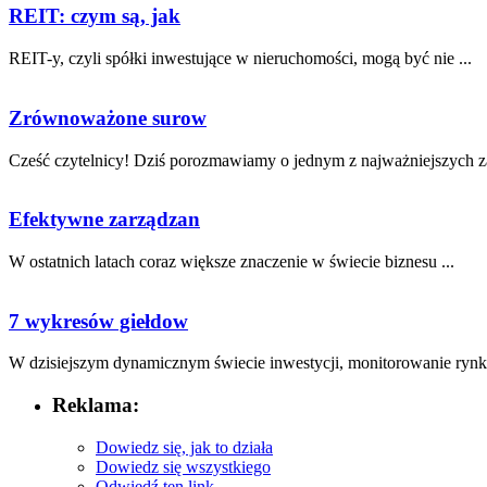
REIT: czym są, jak
REIT-y, czyli spółki ​inwestujące‍ w nieruchomości, mogą ⁤być nie ...
Zrównoważone surow
Cześć czytelnicy! Dziś ​porozmawiamy o jednym⁢ z ‌najważniejszych​ z
Efektywne zarządzan
W ostatnich latach coraz większe znaczenie w świecie biznesu ...
7 wykresów giełdow
W dzisiejszym dynamicznym świecie inwestycji,⁤ monitorowanie rynku
Reklama:
Dowiedz się, jak to działa
Dowiedz się wszystkiego
Odwiedź ten link