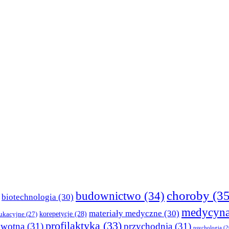
choroby
(35
budownictwo
(34)
biotechnologia
(30)
medycyn
materiały medyczne
(30)
korepetycje
(28)
ukacyjne
(27)
profilaktyka
(33)
owotna
(31)
przychodnia
(31)
psychologia
(2