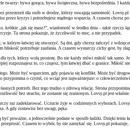
e twarzy: bywa gorąca, bywa świąteczna, bywa bezpośrednia. I każda z 
 też przestrzeń dla osób w drodze, którzy oswajają samotność. Lovsy.p
z przez kryzys i potrzebujesz mądrego wsparcia. A czasem chcesz po p
tko. krótkie „jak się masz?”, wiadomość w środku dnia – takie rzeczy ł
ecyzje. Ta strona pokazuje, że życzliwość to moc, a nie przypadek.
y, w którym łatwiej się otworzyć. Są dni, gdy chcesz tańczyć z wdzięczno
m bliskość potrzebuje zaufania. A czasem wystarczy cichy gest, by zła
e i dla tych, którzy wolą prostotę. Bo nie każdy mówi miłość tak samo. J
epiej rozpoznajesz to, co czujesz, tym łatwiej dbać o granice. Miłość n
ego. Może być wsparciem, gdy pojawia się konflikt. Może być drogowsk
bo przypomina o czymś, co wciąż jest najważniejsze: o człowieczeństwi
własnych potrzeb. Bez tego trudno o zdrową relację. Strona przypomina
żliwość bez strachu, że zostanie się zranionym. Lovsy.pl jest właśnie o
starczy raz zadeklarować. Uczucie żyje w codziennych wyborach. Lovsy.
sza. A gdy zostawisz bez uwagi, pęka.
ą być poważne, a jednocześnie podane w sposób ludzki. Dzięki temu łat
przeprosić. Czasem to wybór, by nie zamykać się. Lovsy.pl pokazuje, ż