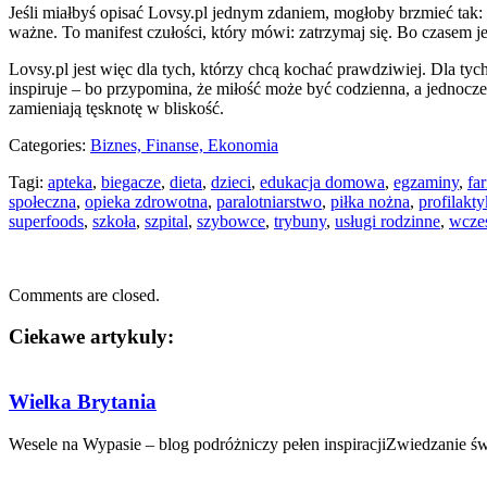
Jeśli miałbyś opisać Lovsy.pl jednym zdaniem, mogłoby brzmieć tak: 
ważne. To manifest czułości, który mówi: zatrzymaj się. Bo czasem je
Lovsy.pl jest więc dla tych, którzy chcą kochać prawdziwiej. Dla tych,
inspiruje – bo przypomina, że miłość może być codzienna, a jednocześ
zamieniają tęsknotę w bliskość.
Categories:
Biznes, Finanse, Ekonomia
Tagi:
apteka
,
biegacze
,
dieta
,
dzieci
,
edukacja domowa
,
egzaminy
,
fa
społeczna
,
opieka zdrowotna
,
paralotniarstwo
,
piłka nożna
,
profilakt
superfoods
,
szkoła
,
szpital
,
szybowce
,
trybuny
,
usługi rodzinne
,
wcze
Comments are closed.
Ciekawe artykuly:
Wielka Brytania
Wesele na Wypasie – blog podróżniczy pełen inspiracjiZwiedzanie św